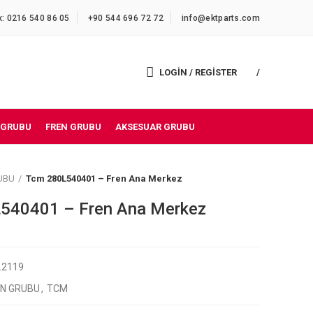
x: 0216 540 86 05
+90 544 696 72 72
info@ektparts.com
LOGIN / REGISTER
/
 GRUBU
FREN GRUBU
AKSESUAR GRUBU
UBU
Tcm 280L540401 – Fren Ana Merkez
540401 – Fren Ana Merkez
2.2119
EN GRUBU
,
TCM