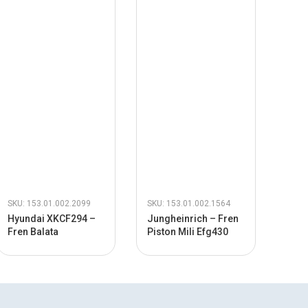
SKU: 153.01.002.2099
SKU: 153.01.002.1564
SKU:
Hyundai XKCF294 –
Jungheinrich – Fren
Kom
Fren Balata
Piston Mili Efg430
3EB3
Ana 