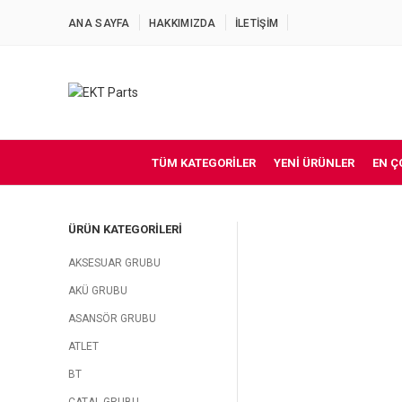
ANA SAYFA
HAKKIMIZDA
İLETİŞİM
TÜM KATEGORILER
YENI ÜRÜNLER
EN Ç
ÜRÜN KATEGORILERI
AKSESUAR GRUBU
AKÜ GRUBU
ASANSÖR GRUBU
ATLET
BT