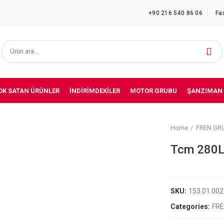
+90 216 540 86 06
Fa
OK SATAN ÜRÜNLER
İNDIRIMDEKILER
MOTOR GRUBU
ŞANZIMAN
Home
FREN GR
Tcm 280L
SKU:
153.01.00
Categories:
FR