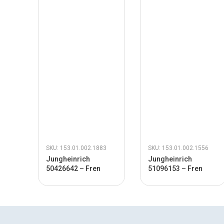
SKU: 153.01.002.1883
SKU: 153.01.002.1556
Jungheinrich
Jungheinrich
50426642 – Fren
51096153 – Fren
Bobin Alt Saç
Müşürü