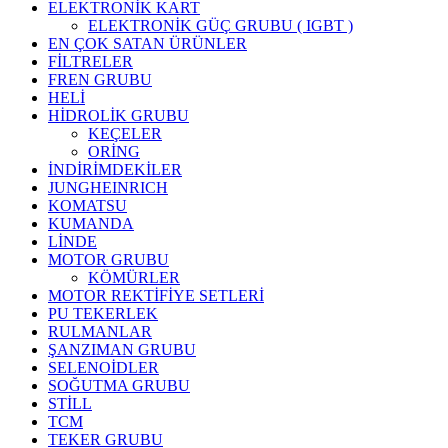
ELEKTRONİK KART
ELEKTRONİK GÜÇ GRUBU ( IGBT )
EN ÇOK SATAN ÜRÜNLER
FİLTRELER
FREN GRUBU
HELİ
HİDROLİK GRUBU
KEÇELER
ORİNG
İNDİRİMDEKİLER
JUNGHEINRICH
KOMATSU
KUMANDA
LİNDE
MOTOR GRUBU
KÖMÜRLER
MOTOR REKTİFİYE SETLERİ
PU TEKERLEK
RULMANLAR
ŞANZIMAN GRUBU
SELENOİDLER
SOĞUTMA GRUBU
STİLL
TCM
TEKER GRUBU