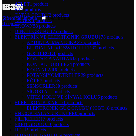
ATLET
1 product
Giriş yap
BT
5 products
ÇATAL GRUBU
2 products
Şifreni mi unuttun?
Beni hatırla
CLARK
6 products
0
items
/
CROWN
58 products
DİNGİL GRUBU
17 products
ELEKTRİK VE ELEKTRONİK GRUBU
178 products
AYDINLATMA VE İKAZ
7 products
BUTONLAR VE SWITCHLER
30 products
GÖSTERGE
4 products
KONTAK ANAHTARI
4 products
KONTAKTÖRLER
24 products
KORNALAR
6 products
POTANSİYOMETRELER
29 products
RÖLE
7 products
SENSÖRLER
38 products
SİGORTA
11 products
VİTES KOLU VE SİNYAL KOLU
5 products
ELEKTRONİK KART
51 products
ELEKTRONİK GÜÇ GRUBU ( IGBT )
8 products
EN ÇOK SATAN ÜRÜNLER
0 products
FİLTRELER
17 products
FREN GRUBU
30 products
HELİ
2 products
HİDROLİK GRUBU
39 products