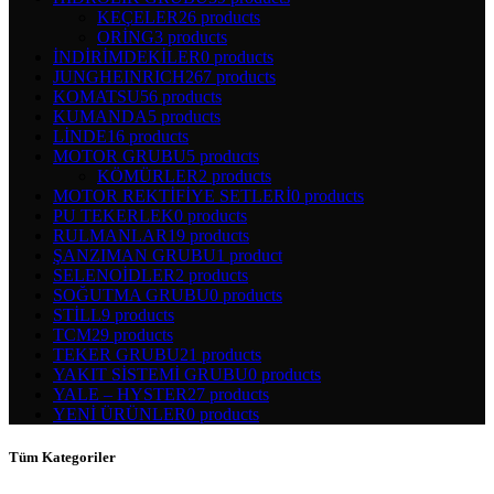
KEÇELER
26 products
ORİNG
3 products
İNDİRİMDEKİLER
0 products
JUNGHEINRICH
267 products
KOMATSU
56 products
KUMANDA
5 products
LİNDE
16 products
MOTOR GRUBU
5 products
KÖMÜRLER
2 products
MOTOR REKTİFİYE SETLERİ
0 products
PU TEKERLEK
0 products
RULMANLAR
19 products
ŞANZIMAN GRUBU
1 product
SELENOİDLER
2 products
SOĞUTMA GRUBU
0 products
STİLL
9 products
TCM
29 products
TEKER GRUBU
21 products
YAKIT SİSTEMİ GRUBU
0 products
YALE – HYSTER
27 products
YENİ ÜRÜNLER
0 products
Tüm Kategoriler