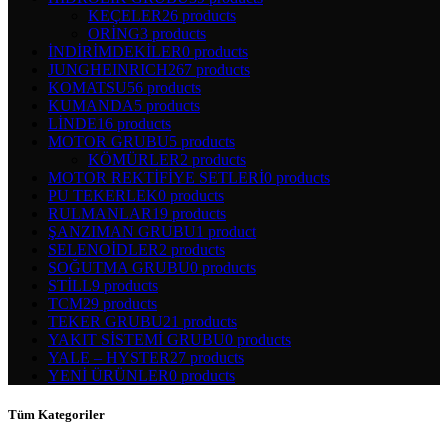
KEÇELER
26 products
ORİNG
3 products
İNDİRİMDEKİLER
0 products
JUNGHEINRICH
267 products
KOMATSU
56 products
KUMANDA
5 products
LİNDE
16 products
MOTOR GRUBU
5 products
KÖMÜRLER
2 products
MOTOR REKTİFİYE SETLERİ
0 products
PU TEKERLEK
0 products
RULMANLAR
19 products
ŞANZIMAN GRUBU
1 product
SELENOİDLER
2 products
SOĞUTMA GRUBU
0 products
STİLL
9 products
TCM
29 products
TEKER GRUBU
21 products
YAKIT SİSTEMİ GRUBU
0 products
YALE – HYSTER
27 products
YENİ ÜRÜNLER
0 products
Tüm Kategoriler