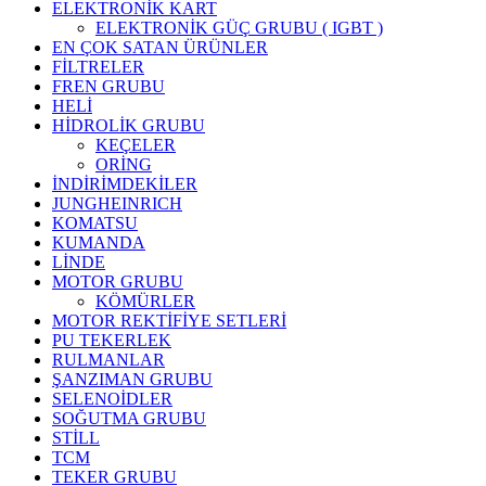
ELEKTRONİK KART
ELEKTRONİK GÜÇ GRUBU ( IGBT )
EN ÇOK SATAN ÜRÜNLER
FİLTRELER
FREN GRUBU
HELİ
HİDROLİK GRUBU
KEÇELER
ORİNG
İNDİRİMDEKİLER
JUNGHEINRICH
KOMATSU
KUMANDA
LİNDE
MOTOR GRUBU
KÖMÜRLER
MOTOR REKTİFİYE SETLERİ
PU TEKERLEK
RULMANLAR
ŞANZIMAN GRUBU
SELENOİDLER
SOĞUTMA GRUBU
STİLL
TCM
TEKER GRUBU