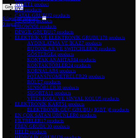
ATLET
1 product
Giriş yap
BT
5 products
ÇATAL GRUBU
2 products
Şifreni mi unuttun?
Beni hatırla
CLARK
6 products
0
items
/
CROWN
58 products
DİNGİL GRUBU
17 products
ELEKTRİK VE ELEKTRONİK GRUBU
178 products
AYDINLATMA VE İKAZ
7 products
BUTONLAR VE SWITCHLER
30 products
GÖSTERGE
4 products
KONTAK ANAHTARI
4 products
KONTAKTÖRLER
24 products
KORNALAR
6 products
POTANSİYOMETRELER
29 products
RÖLE
7 products
SENSÖRLER
38 products
SİGORTA
11 products
VİTES KOLU VE SİNYAL KOLU
5 products
ELEKTRONİK KART
51 products
ELEKTRONİK GÜÇ GRUBU ( IGBT )
8 products
EN ÇOK SATAN ÜRÜNLER
0 products
FİLTRELER
17 products
FREN GRUBU
30 products
HELİ
2 products
HİDROLİK GRUBU
39 products