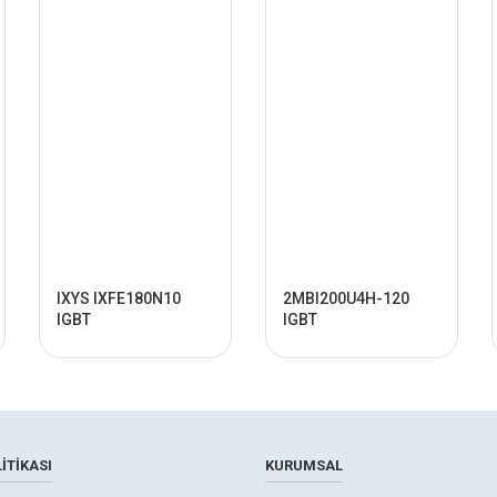
IXYS IXFE180N10
2MBI200U4H-120
IGBT
IGBT
ITIKASI
KURUMSAL