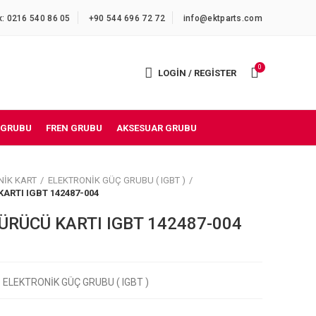
x: 0216 540 86 05
+90 544 696 72 72
info@ektparts.com
0
LOGIN / REGISTER
 GRUBU
FREN GRUBU
AKSESUAR GRUBU
NİK KART
ELEKTRONİK GÜÇ GRUBU ( IGBT )
ARTI IGBT 142487-004
RÜCÜ KARTI IGBT 142487-004
ELEKTRONİK GÜÇ GRUBU ( IGBT )