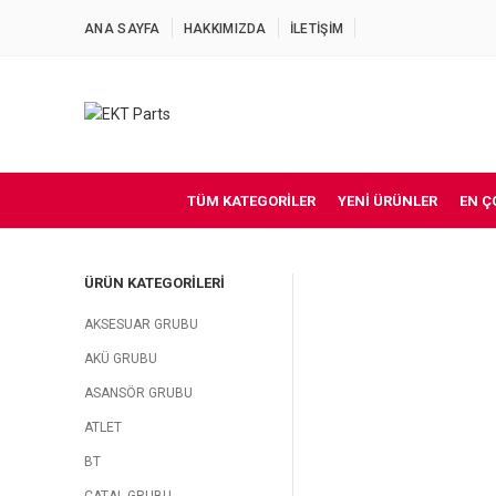
ANA SAYFA
HAKKIMIZDA
İLETİŞİM
TÜM KATEGORILER
YENI ÜRÜNLER
EN Ç
ÜRÜN KATEGORILERI
AKSESUAR GRUBU
AKÜ GRUBU
ASANSÖR GRUBU
ATLET
BT