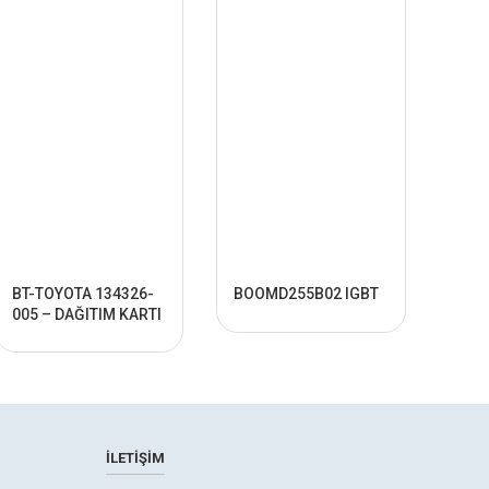
SKU:
BT-TOYOTA 134326-
BOOMD255B02 IGBT
Bt 1
005 – DAĞITIM KARTI
Yağ 
İLETIŞIM