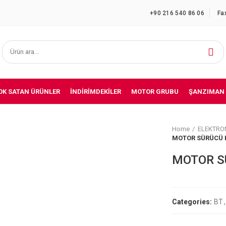
+90 216 540 86 06
Fa
OK SATAN ÜRÜNLER
İNDIRIMDEKILER
MOTOR GRUBU
ŞANZIMAN
Home
ELEKTRO
MOTOR SÜRÜCÜ K
MOTOR SÜ
Categories:
BT
,