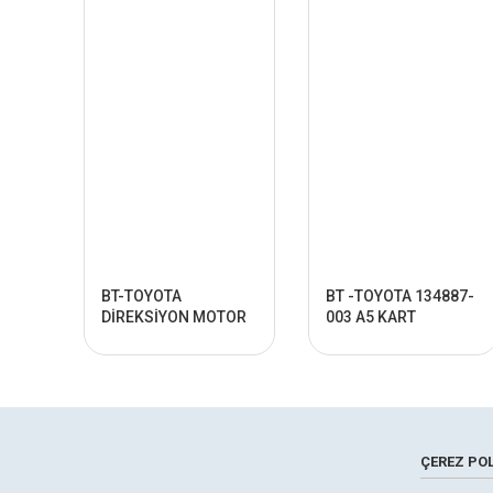
BT-TOYOTA
BT -TOYOTA 134887-
DİREKSİYON MOTOR
003 A5 KART
KART FBW
ÇEREZ POL