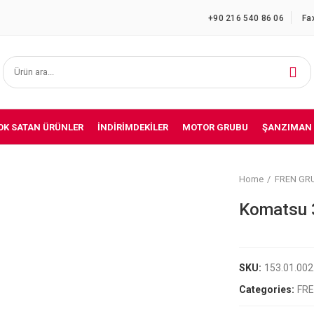
+90 216 540 86 06
Fa
OK SATAN ÜRÜNLER
İNDIRIMDEKILER
MOTOR GRUBU
ŞANZIMAN
Home
FREN GR
Komatsu 
SKU:
153.01.00
Categories:
FR