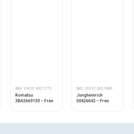
SKU: 153.01.002.1772
SKU: 153.01.002.1883
Komatsu
Jungheinrich
3BA3669130 – Fren
50426642 – Fren
Switch
Bobin Alt Saç