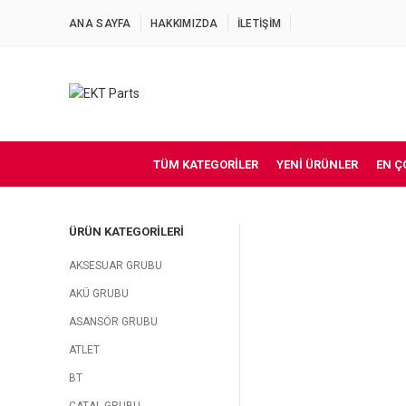
ANA SAYFA
HAKKIMIZDA
İLETİŞİM
TÜM KATEGORILER
YENI ÜRÜNLER
EN Ç
ÜRÜN KATEGORILERI
AKSESUAR GRUBU
AKÜ GRUBU
ASANSÖR GRUBU
ATLET
BT