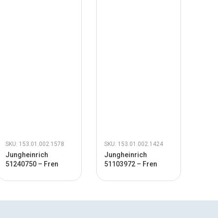
SKU: 153.01.002.1578
SKU: 153.01.002.1424
SKU:
Jungheinrich
Jungheinrich
Crow
51240750 – Fren
51103972 – Fren
Yayı
Selenoidi
Balata