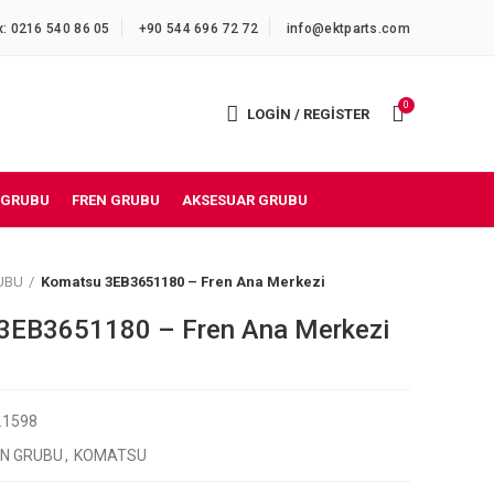
x: 0216 540 86 05
+90 544 696 72 72
info@ektparts.com
0
LOGIN / REGISTER
 GRUBU
FREN GRUBU
AKSESUAR GRUBU
UBU
Komatsu 3EB3651180 – Fren Ana Merkezi
3EB3651180 – Fren Ana Merkezi
2.1598
EN GRUBU
,
KOMATSU