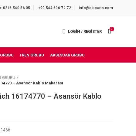
x: 0216 540 86 05
+90 544 696 72 72
info@ektparts.com
0
LOGIN / REGISTER
 GRUBU
FREN GRUBU
AKSESUAR GRUBU
R GRUBU
174770 – Asansör Kablo Makarası
rich 16174770 – Asansör Kablo
2.1466