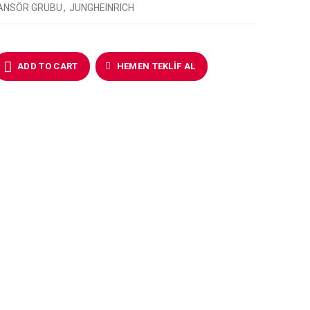
ANSÖR GRUBU
,
JUNGHEINRICH
ADD TO CART
HEMEN TEKLIF AL