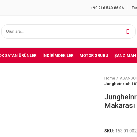
+90 216 540 86 06
Fa
OK SATAN ÜRÜNLER
İNDIRIMDEKILER
MOTOR GRUBU
ŞANZIMAN
Home
ASANSÖ
Jungheinrich 16
Junghein
Makarası
SKU:
153.01.00