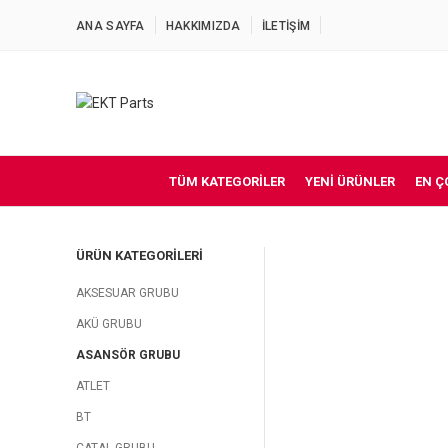
ANA SAYFA
HAKKIMIZDA
İLETİŞİM
TÜM KATEGORILER
YENI ÜRÜNLER
EN Ç
ÜRÜN KATEGORILERI
AKSESUAR GRUBU
AKÜ GRUBU
ASANSÖR GRUBU
ATLET
BT