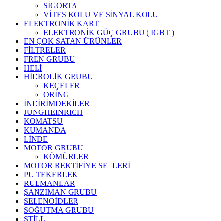
SİGORTA
VİTES KOLU VE SİNYAL KOLU
ELEKTRONİK KART
ELEKTRONİK GÜÇ GRUBU ( IGBT )
EN ÇOK SATAN ÜRÜNLER
FİLTRELER
FREN GRUBU
HELİ
HİDROLİK GRUBU
KEÇELER
ORİNG
İNDİRİMDEKİLER
JUNGHEINRICH
KOMATSU
KUMANDA
LİNDE
MOTOR GRUBU
KÖMÜRLER
MOTOR REKTİFİYE SETLERİ
PU TEKERLEK
RULMANLAR
ŞANZIMAN GRUBU
SELENOİDLER
SOĞUTMA GRUBU
STİLL