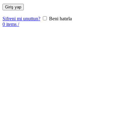
Giriş yap
Şifreni mi unuttun?
Beni hatırla
0
items
/