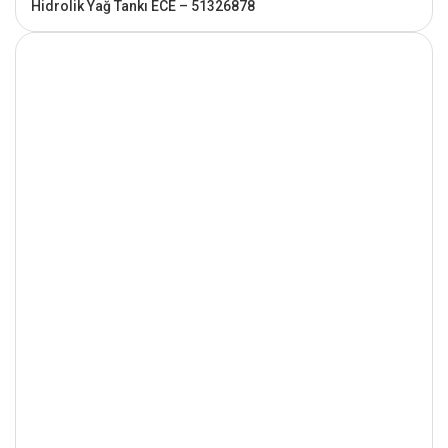
Hidrolik Yağ Tankı ECE – 51326878