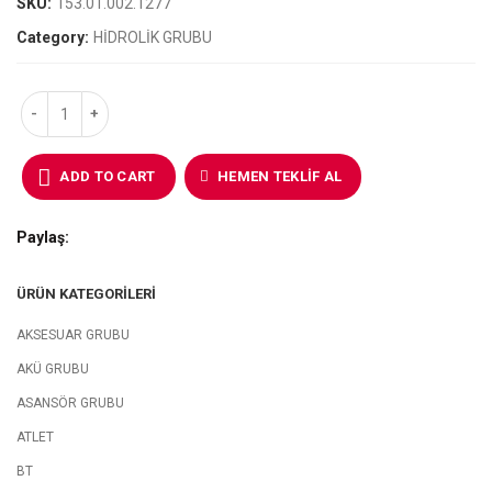
SKU:
153.01.002.1277
Category:
HİDROLİK GRUBU
ADD TO CART
HEMEN TEKLIF AL
Paylaş
ÜRÜN KATEGORILERI
AKSESUAR GRUBU
AKÜ GRUBU
ASANSÖR GRUBU
ATLET
BT