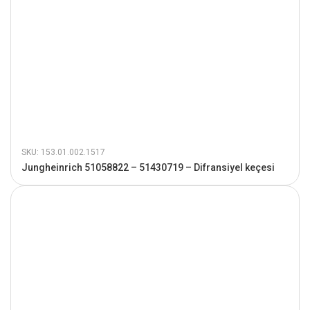
SKU: 153.01.002.1517
Jungheinrich 51058822 – 51430719 – Difransiyel keçesi