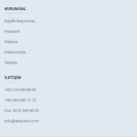
KURUMSAL
Bayilik Başvurusu
Hesabım
Ödeme
Hakkımızda
İletişim
İLETIŞIM
+90 216 540 86 06
+90 544 696 72 72
Fax: 0216 540 86 05
info@ektparts.com