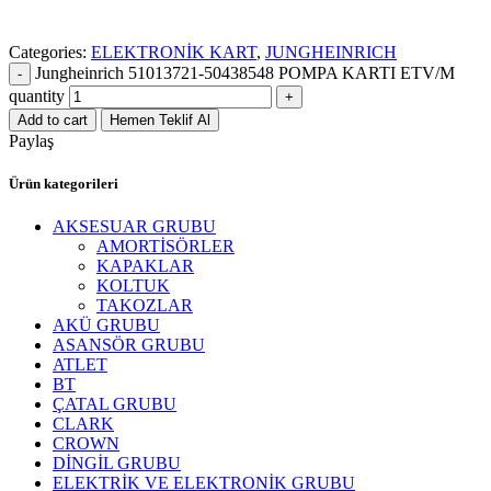
Categories:
ELEKTRONİK KART
,
JUNGHEINRICH
Jungheinrich 51013721-50438548 POMPA KARTI ETV/M
quantity
Add to cart
Hemen Teklif Al
Paylaş
Ürün kategorileri
AKSESUAR GRUBU
AMORTİSÖRLER
KAPAKLAR
KOLTUK
TAKOZLAR
AKÜ GRUBU
ASANSÖR GRUBU
ATLET
BT
ÇATAL GRUBU
CLARK
CROWN
DİNGİL GRUBU
ELEKTRİK VE ELEKTRONİK GRUBU