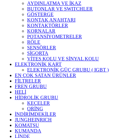
AYDINLATMA VE İKAZ
BUTONLAR VE SWITCHLER
GÖSTERGE
KONTAK ANAHTARI
KONTAKTÖRLER
KORNALAR
POTANSİYOMETRELER
RÖLE
SENSÖRLER
SİGORTA
VİTES KOLU VE SİNYAL KOLU
ELEKTRONİK KART
ELEKTRONİK GÜÇ GRUBU ( IGBT )
EN ÇOK SATAN ÜRÜNLER
FİLTRELER
FREN GRUBU
HELİ
HİDROLİK GRUBU
KEÇELER
ORİNG
İNDİRİMDEKİLER
JUNGHEINRICH
KOMATSU
KUMANDA
LİNDE