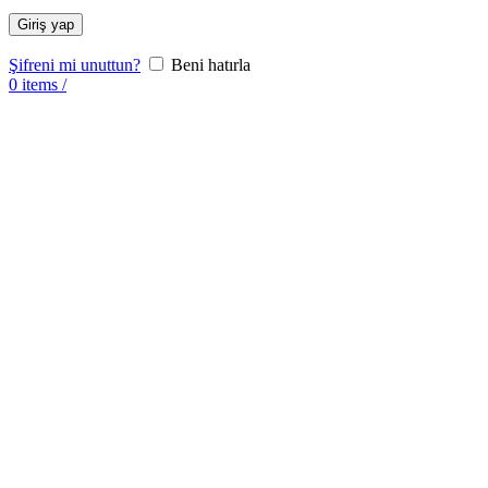
Giriş yap
Şifreni mi unuttun?
Beni hatırla
0
items
/