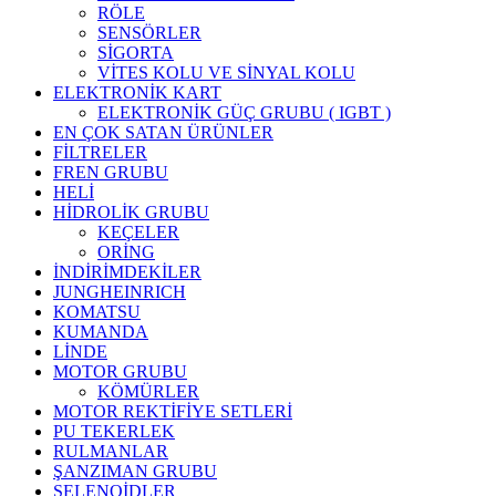
RÖLE
SENSÖRLER
SİGORTA
VİTES KOLU VE SİNYAL KOLU
ELEKTRONİK KART
ELEKTRONİK GÜÇ GRUBU ( IGBT )
EN ÇOK SATAN ÜRÜNLER
FİLTRELER
FREN GRUBU
HELİ
HİDROLİK GRUBU
KEÇELER
ORİNG
İNDİRİMDEKİLER
JUNGHEINRICH
KOMATSU
KUMANDA
LİNDE
MOTOR GRUBU
KÖMÜRLER
MOTOR REKTİFİYE SETLERİ
PU TEKERLEK
RULMANLAR
ŞANZIMAN GRUBU
SELENOİDLER