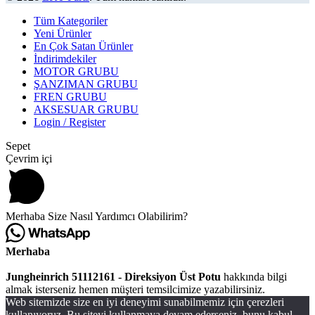
Tüm Kategoriler
Yeni Ürünler
En Çok Satan Ürünler
İndirimdekiler
MOTOR GRUBU
ŞANZIMAN GRUBU
FREN GRUBU
AKSESUAR GRUBU
Login / Register
Sepet
Çevrim içi
Merhaba Size Nasıl Yardımcı Olabilirim?
Merhaba
Jungheinrich 51112161 - Direksiyon Üst Potu
hakkında bilgi
almak isterseniz hemen müşteri temsilcimize yazabilirsiniz.
Web sitemizde size en iyi deneyimi sunabilmemiz için çerezleri
kullanıyoruz. Bu siteyi kullanmaya devam ederseniz, bunu kabul