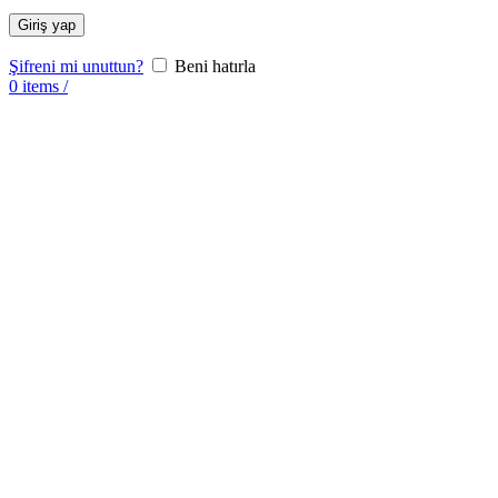
Giriş yap
Şifreni mi unuttun?
Beni hatırla
0
items
/