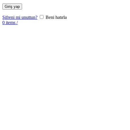
Giriş yap
Şifreni mi unuttun?
Beni hatırla
0
items
/