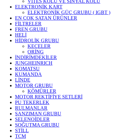
VİTES KOLU VE SİNYAL KOLU
ELEKTRONİK KART
ELEKTRONİK GÜÇ GRUBU ( IGBT )
EN ÇOK SATAN ÜRÜNLER
FİLTRELER
FREN GRUBU
HELİ
HİDROLİK GRUBU
KEÇELER
ORİNG
İNDİRİMDEKİLER
JUNGHEINRICH
KOMATSU
KUMANDA
LİNDE
MOTOR GRUBU
KÖMÜRLER
MOTOR REKTİFİYE SETLERİ
PU TEKERLEK
RULMANLAR
ŞANZIMAN GRUBU
SELENOİDLER
SOĞUTMA GRUBU
STİLL
TCM