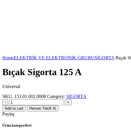
Home
ELEKTRİK VE ELEKTRONİK GRUBU
SİGORTA
Bıçak Si
Bıçak Sigorta 125 A
Universal
SKU:
153.01.002.0008
Category:
SİGORTA
Bıçak
Sigorta
Add to cart
Hemen Teklif Al
125
Paylaş
A
quantity
Ürün kategorileri