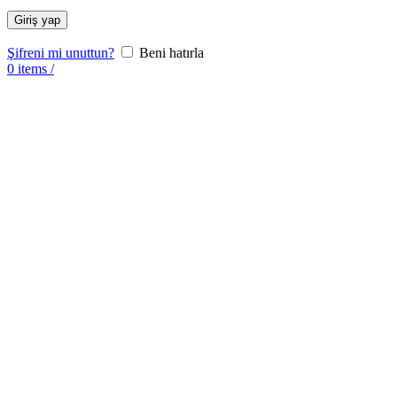
Giriş yap
Şifreni mi unuttun?
Beni hatırla
0
items
/