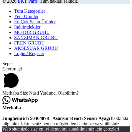
© 2026
EKT Parts
. Tüm hakları saklıdır.
Tüm Kategoriler
Yeni Ürünler
En Çok Satan Ürünler
İndirimdekiler
MOTOR GRUBU
ŞANZIMAN GRUBU
FREN GRUBU
AKSESUAR GRUBU
Login / Register
Sepet
Çevrim içi
Merhaba Size Nasıl Yardımcı Olabilirim?
Merhaba
Jungheinrich 50464078 - Asansör Reach Sensör Ayağı
hakkında
bilgi almak isterseniz hemen müşteri temsilcimize yazabilirsiniz.
Web sitemizde size en iyi deneyimi sunabilmemiz için çerezleri