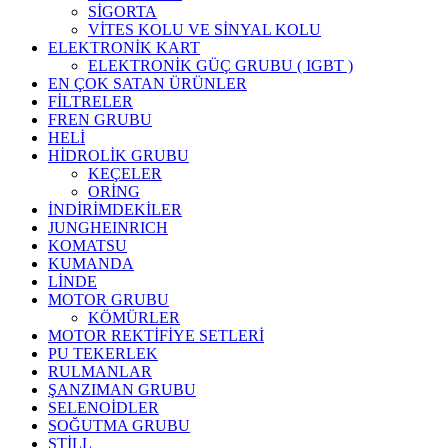
SİGORTA
VİTES KOLU VE SİNYAL KOLU
ELEKTRONİK KART
ELEKTRONİK GÜÇ GRUBU ( IGBT )
EN ÇOK SATAN ÜRÜNLER
FİLTRELER
FREN GRUBU
HELİ
HİDROLİK GRUBU
KEÇELER
ORİNG
İNDİRİMDEKİLER
JUNGHEINRICH
KOMATSU
KUMANDA
LİNDE
MOTOR GRUBU
KÖMÜRLER
MOTOR REKTİFİYE SETLERİ
PU TEKERLEK
RULMANLAR
ŞANZIMAN GRUBU
SELENOİDLER
SOĞUTMA GRUBU
STİLL