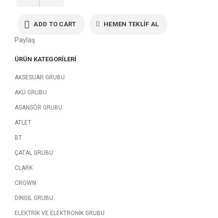
50020312
-
Acil
ADD TO CART
HEMEN TEKLIF AL
Stop
Paylaş
Şalteri
quantity
ÜRÜN KATEGORILERI
AKSESUAR GRUBU
AKÜ GRUBU
ASANSÖR GRUBU
ATLET
BT
ÇATAL GRUBU
CLARK
CROWN
DİNGİL GRUBU
ELEKTRİK VE ELEKTRONİK GRUBU