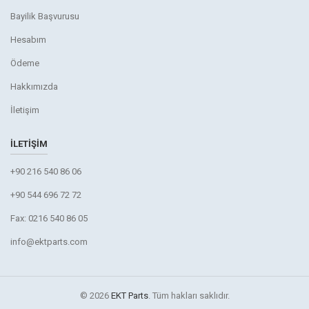
Bayilik Başvurusu
Hesabım
Ödeme
Hakkımızda
İletişim
İLETIŞIM
+90 216 540 86 06
+90 544 696 72 72
Fax: 0216 540 86 05
info@ektparts.com
© 2026
EKT Parts
. Tüm hakları saklıdır.