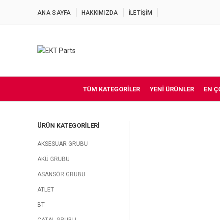
ANA SAYFA
HAKKIMIZDA
İLETİŞİM
TÜM KATEGORILER
YENI ÜRÜNLER
EN Ç
ÜRÜN KATEGORILERI
AKSESUAR GRUBU
AKÜ GRUBU
ASANSÖR GRUBU
ATLET
BT