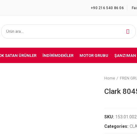
+90 216 540 86 06
Fa
OK SATAN ÜRÜNLER
İNDIRIMDEKILER
MOTOR GRUBU
ŞANZIMAN
Home
FREN GR
Clark 804
SKU:
153.01.00
Categories:
CL