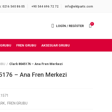
x: 0216 540 86 05
+90 544 696 72 72
info@ektparts.com
0
LOGIN / REGISTER
 GRUBU
FREN GRUBU
AKSESUAR GRUBU
UBU
Clark 8045176 – Ana Fren Merkezi
5176 – Ana Fren Merkezi
2.1571
ARK
,
FREN GRUBU